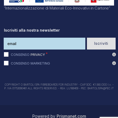
“Internazionalizzazione di Materiali Eco-Innovativi in Cartone”
Iscriviti alla nostra newsletter
Iscriviti
CONSENSO
PRIVACY
CONSENSO MARKETING
COPYRIGHT O BARTOLI SPA FIBREBOARDS FOR INDUSTRY - CAP.SOC. €1.560.OOO I.v. -
P. IVA 01753090461 ALL RIGHTS RESERVED. - REA: LU168409 - PEC: BARTOLISPA@PEC.IT
Powered by
Prismanet.com