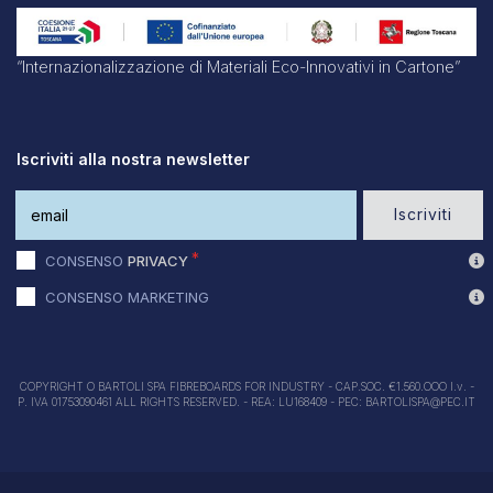
“Internazionalizzazione di Materiali Eco-Innovativi in Cartone”
Iscriviti alla nostra newsletter
Iscriviti
CONSENSO
PRIVACY
CONSENSO MARKETING
COPYRIGHT O BARTOLI SPA FIBREBOARDS FOR INDUSTRY - CAP.SOC. €1.560.OOO I.v. -
P. IVA 01753090461 ALL RIGHTS RESERVED. - REA: LU168409 - PEC: BARTOLISPA@PEC.IT