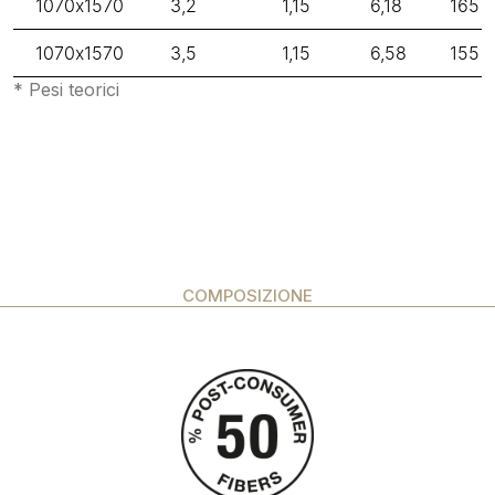
1070x1570
3,2
1,15
6,18
165
1070x1570
3,5
1,15
6,58
155
* Pesi teorici
COMPOSIZIONE