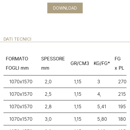
DOWNLOAD
DATI TECNICI
FORMATO
SPESSORE
FG
GR/CM3
KG/FG*
FOGLI mm
mm
x PL
1070x1570
2,0
1,15
3
270
1070x1570
2,5
1,15
4,
215
1070x1570
2,8
1,15
5,41
195
1070x1570
3,0
1,15
5,80
180