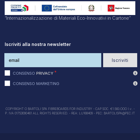
“Internazionalizzazione di Materiali Eco-Innovativi in Cartone”
Iscriviti alla nostra newsletter
Iscriviti
CONSENSO
PRIVACY
CONSENSO MARKETING
COPYRIGHT O BARTOLI SPA FIBREBOARDS FOR INDUSTRY - CAP.SOC. €1.560.OOO I.v. -
P. IVA 01753090461 ALL RIGHTS RESERVED. - REA: LU168409 - PEC: BARTOLISPA@PEC.IT