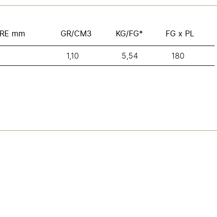
RE mm
GR/CM3
KG/FG*
FG x PL
1,10
5,54
180