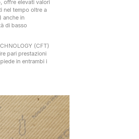
 offre elevati valori
iti nel tempo oltre a
) anche in
tà di basso
 TECHNOLOGY (CFT)
ire pari prestazioni
iede in entrambi i