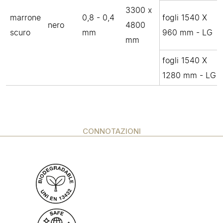
3300 x
marrone
0,8 - 0,4
fogli 1540 X
nero
4800
scuro
mm
960 mm - LG
mm
fogli 1540 X
1280 mm - LG
CONNOTAZIONI