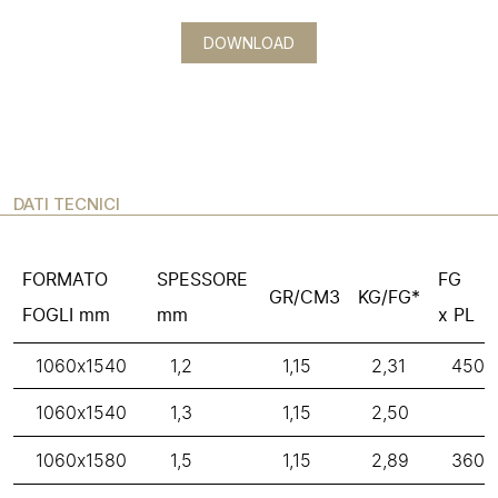
DOWNLOAD
DATI TECNICI
FORMATO
SPESSORE
FG
GR/CM3
KG/FG*
FOGLI mm
mm
x PL
1060x1540
1,2
1,15
2,31
450
1060x1540
1,3
1,15
2,50
1060x1580
1,5
1,15
2,89
360