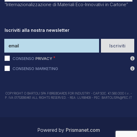
“Internazionalizzazione di Materiali Eco-Innovativi in Cartone”
Iscriviti alla nostra newsletter
Iscriviti
CONSENSO
PRIVACY
CONSENSO MARKETING
COPYRIGHT O BARTOLI SPA FIBREBOARDS FOR INDUSTRY - CAP.SOC. €1.560.OOO I.v. -
P. IVA 01753090461 ALL RIGHTS RESERVED. - REA: LU168409 - PEC: BARTOLISPA@PEC.IT
Powered by
Prismanet.com